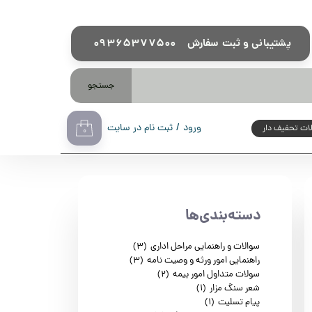
09365377500 پشتیبانی و ثبت سفارش
جستجو
تخفیف دار
ورود
/
ثبت نام در سایت
ت تحفیف دار
۰
حساب کاربری من
تغییر گذر واژه
سفارشات
دسته‌بندی‌ها
خروج از حساب کاربری
سوالات و راهنمایی مراحل اداری
(۳)
راهنمایی امور ورثه و وصیت نامه
(۳)
سولات متداول امور بیمه
(۲)
شعر سنگ مزار
(۱)
پیام تسلیت
(۱)