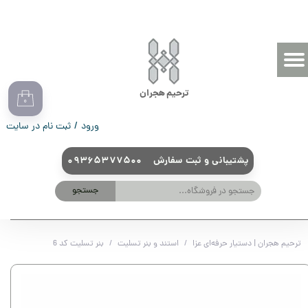
حساب کاربری من
تغییر گذر واژه
سفارشات
ترحیم هجران
۰
خروج از حساب کاربری
ورود
/
ثبت نام در سایت
09365377500 پشتیبانی و ثبت سفارش
جستجو
ترحیم هجران | دستیار حرفه‌ای عزا
استند و بنر تسلیت
بنر تسلیت کد 6