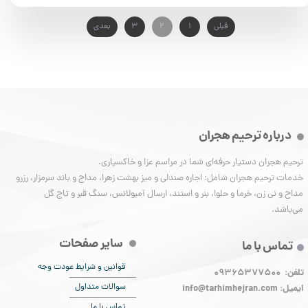
قبلی
۱
۲
۳
بعدی
درباره ترحیم هجران
ترحیم هجران دستیار حرفه‌ای شما در مراسم عزا و خاکسپاری.
خدمات ترحیم هجران شامل: اجاره صندلی و میز بهشت زهرا، مداح و باند سرمزار، رزرو
مداح و نی زن، خرما و حلوا، بنر و استند، ارسال آمبولانس، سنگ قبر و تاج گل
می‌باشد.
سایر صفحات
تماس با ما
قوانین و شرایط عودت وجه
تلفن: 09365377500
سوالات متداول
ایمیل:
info@tarhimhejran.com
تماس با ما